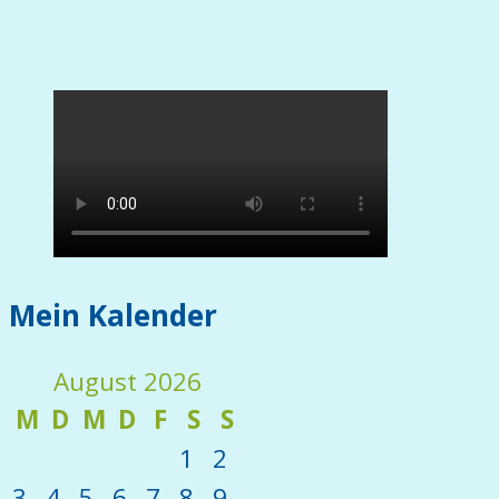
Mein Kalender
August 2026
M
D
M
D
F
S
S
1
2
3
4
5
6
7
8
9