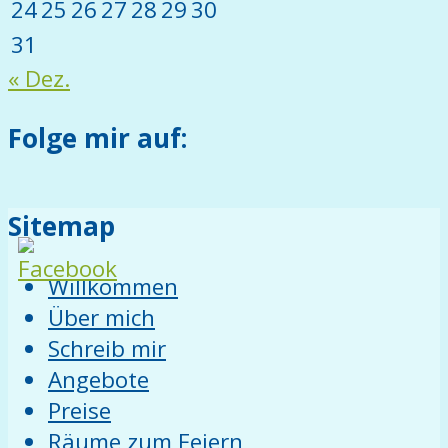
24
25
26
27
28
29
30
31
« Dez.
Folge mir auf:
Sitemap
Willkommen
Über mich
Schreib mir
Angebote
Preise
Räume zum Feiern