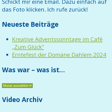
Schickt mir eine Email. Dazu einfach auf
das Foto klicken. Ich rufe zurück!
Neueste Beiträge
Kreative Adventssonntage im Café
„Zum Glück“
Erntefest der Domäne Dahlem 2024
Was war – was ist…
Was
war
Video Archiv
–
was