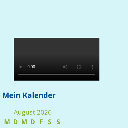
Mein Kalender
August 2026
M
D
M
D
F
S
S