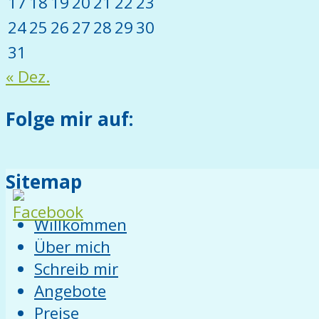
17
18
19
20
21
22
23
24
25
26
27
28
29
30
31
« Dez.
Folge mir auf:
Sitemap
Willkommen
Über mich
Schreib mir
Angebote
Preise